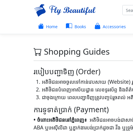
Home
Books
Accessories
Shopping Guides
របៀបបញ្ជាទិញ (Order)
អតិថិជនអាចចូលទៅកាន់វេបសាយ (Website) រួចជ
អតិថិជនបំពេញអាស័យដ្ឋាន លេខទូរស័ព្ទ និងព័ត៌
ជាចុងក្រោយ ពេលបញ្ជាទិញត្រូវបញ្ចប់រួចរាល់ អ
ការទូទាត់ប្រាក់ (Payment)
• ចំពោះអតិថិជននៅភ្នំពេញ៖
​ អតិថិជនអាចបង់ជាសាច
ABA ឬអេស៊ីលីដា ឬភ្នាក់ងារបង់ប្រាក់ដូចជា វីង ឬទ្រូម