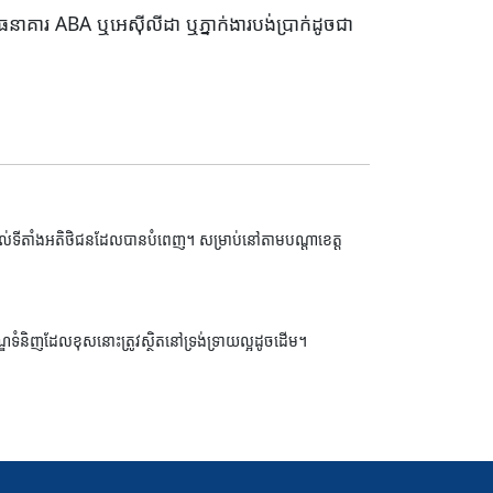
ធនាគារ ABA ឬអេស៊ីលីដា ឬភ្នាក់ងារបង់ប្រាក់ដូចជា
ទំនិញដល់ទីតាំងអតិថិជនដែលបានបំពេញ។ សម្រាប់នៅតាមបណ្តាខេត្ត
ខណ្ឌទំនិញដែលខុសនោះត្រូវស្ថិតនៅទ្រង់ទ្រាយល្អដូចដើម។