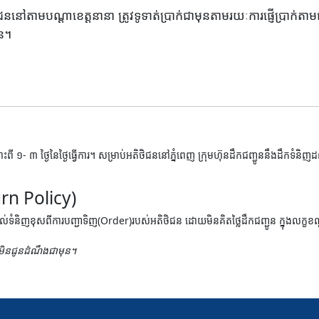
ននៅតាមបណ្តាខេត្តនានា ត្រូវទូទាត់ប្រាក់ជាមុនតាមរយៈការផ្ញើប្រាក់តាម
ូន។
្លោះពី ១- ៣ ថ្ងៃនៃថ្ងៃធ្វើការ។ សម្រាប់អតិថិជននៅភ្នំពេញ ក្រុមហ៊ុនដឹកជញ្ជូននឹងដឹក
rn Policy)
ំប្រគល់ទំនិញខុសពីការបញ្ជាទិញ(Order)របស់អតិថិជន ដោយមិនគិតថ្លៃដឹកជញ្ជូន ក្នុងលក្ខ
ោយមិនជូនដំណឹងជាមុន។