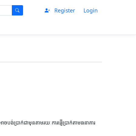
Register
Login
បង់ប្រាក់ជាមុនតាមរយៈការផ្ញើប្រាក់តាមធនាគារ