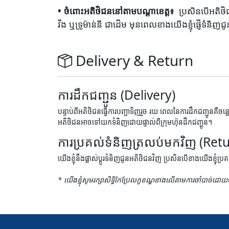
• ចំពោះអតិថិជននៅតាមបណ្តាខេត្ត៖ ​
ប្រសិនបើអតិថិជ
វីង ឬទ្រូម៉ាន់នី ជាដើម មុនពេលខាងយើងខ្ញុំផ្ញើទំនិញជ
Delivery & Return
ការដឹកជញ្ជូន (Delivery)
បន្ទាប់ពីអតិថិជនធ្វើការបញ្ជាទិញរួច រយៈពេលនៃការដឹកជញ្ជូនគឺចន
អតិថិជនអាចទៅយកទំនិញដោយផ្ទាល់ពីក្រុមហ៊ុនដឹកជញ្ជូន។
ការប្រគល់ទំនិញត្រលប់មកវិញ (Retu
យើងខ្ញុំនឹងផ្លាស់ប្តូរទំនិញជូនអតិថិជនវិញ ប្រសិនបើខាងយើងខ្ញុ
* យើងខ្ញុំសូមរក្សាសិទ្ធិកែប្រែលក្ខខណ្ឌខាងលើតាមការចាំបាច់ដ