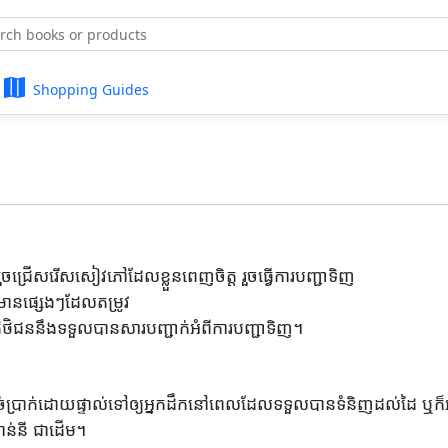
Shopping Guides
្រើសរើសសៀវភៅដែលខ្លួនពេញចិត្ត រួចធ្វើការបញ្ជាទិញ
មានផ្សេងៗដែលតម្រូវ
តិថិជននឹងទទួលបានសារបញ្ជាក់អំពីការបញ្ជាទិញ។
់ប្រាក់ដោយផ្ទាល់ទៅឲ្យអ្នកដឹកនៅពេលដែលទទួលបានទំនិញដល់ដៃ ឬក៏អាច
៉ាន់នី ជាដើម។