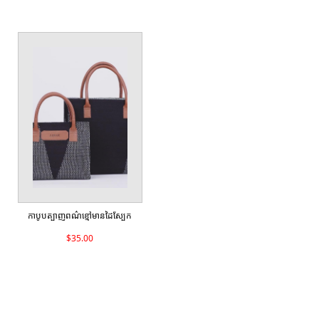
កាបូបត្បាញពណ៌ខ្មៅមានដៃស្បែក
$35.00